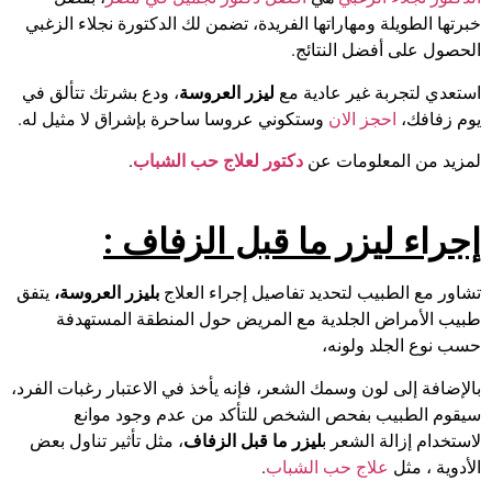
خبرتها الطويلة ومهاراتها الفريدة، تضمن لك الدكتورة نجلاء الزغبي
الحصول على أفضل النتائج.
استعدي لتجربة غير عادية مع
ليزر العروسة
، ودع بشرتك تتألق في
يوم زفافك،
احجز الان
وستكوني عروسا ساحرة بإشراق لا مثيل له.
لمزيد من المعلومات عن
دكتور لعلا
ج
حب الشباب
.
إجراء ليزر ما قبل الزفاف
:
تشاور مع الطبيب لتحديد تفاصيل إجراء العلاج
بليزر العروسة،
يتفق
طبيب الأمراض الجلدية مع المريض حول المنطقة المستهدفة
حسب نوع الجلد ولونه،
بالإضافة إلى لون وسمك الشعر، فإنه يأخذ في الاعتبار رغبات الفرد،
سيقوم الطبيب بفحص الشخص للتأكد من عدم وجود موانع
لاستخدام إزالة الشعر ب
ليزر ما قبل الزفاف
، مثل تأثير تناول بعض
الأدوية ، مثل
علاج حب الشباب
.