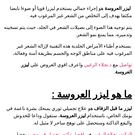
ليزر العروسة
هو إجراء جمالي يستخدم ليزرا قويا أو ضوءا نابضا
مكثفا يهدف إلى التخلص من الشعر غير المرغوب فيه.
يتم توجيه هذا الضوء إلى بصيلات الشعر في الجلد، حيث يتم تسخينه
وتدميره، مما يمنع نمو الشعر.
يستخدم أطباء الأمراض الجلدية هذه التقنية لإزالة الشعر غير
المرغوب فيه على مناطق الوجه والجسم بطريقة آمنة وفعالة،
تواصل
مع
د.نجلاء الزغبي
واعرف اقوي العروض علي
ليزر
العروسة
.
ما هو ليزر العروسة
:
ليزر ما قبل الزفاف
هو علاج تجميلي ثوري يمنحك بشرة ناعمة في
يومك الخاص، باستخدام
ليزر العروسة
، ستقول وداعا للخدوش
والبقع الداكنة وستحصل على توهج ساحر لا مثيل له.
الدكتور نجلاء الزغبي
هي
افضل دكتور تجميل في مصر
، بفضل