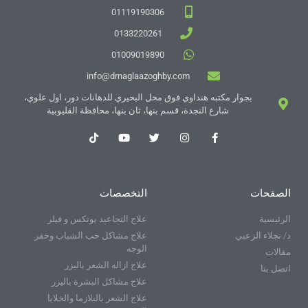
01119190306
0133220261
01009019890
info@drnaglaazoghby.com
بجوار مكتبه هنداوي فوق محل البحيري للدهانات دور، اول علوي،
شارع النجدة، قسم بنها، ثان بنها، محافظة القليوبية
الصفحات
التخصصات
الرئيسية
علاج التجاعيد بوتكس و فيلر
د/ نجلاء الزعبي
علاج مشاكل حب الشباب وحفر
الوجه
مقالات
علاج ازاله الشعر باليزر
اتصل بنا
علاج مشاكل البشرة باليزر
علاج الشعر بالبلازما والخلايا