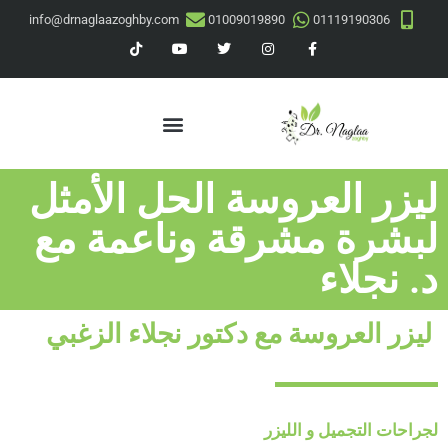
info@drnaglaazoghby.com
01009019890
01119190306
ليزر العروسة الحل الأمثل
لبشرة مشرقة وناعمة مع
د. نجلاء
ليزر العروسة مع دكتور نجلاء الزغبي
لجراحات التجميل و الليزر