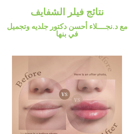
نتائج فيلر الشفايف
مع د.نجــــلاء أحسن دكتور جلديه وتجميل
في بنها