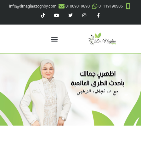
info@drnaglaazoghby.com
01009019890
01119190306