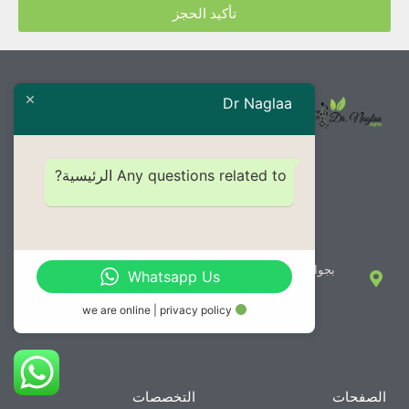
تأكيد الحجز
Dr Naglaa
01119190306
Any questions related to الرئيسية?
0133220261
01009019890
info@drnaglaazoghby.com
بجوار مكتبه هنداوي فوق محل البحيري للدهانات دور، اول علوي،
Whatsapp Us
شارع النجدة، قسم بنها، ثان بنها، محافظة القليوبية
we are online | privacy policy
الصفحات
التخصصات