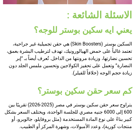
الاسئلة الشائعة :
يعني ايه سكين بوستر للوجه؟
السكين بوستر (Skin Boosters) هي حقن تجميلية غير جراحية،
تعتمد غالباً على حمض الهيالورونيك، تهدف لترطيب البشرة بعمق،
تحسين نضارتها، وزيادة مرونتها من الداخل. تُعرف أيضاً بـ “إبر
النضارة” وتعمل على تحفيز الكولاجين وتحسين ملمس الجلد دون
زيادة حجم الوجه (خلافاً للفيلر).
كم سعر حقن سكين بوستر؟
يتراوح سعر حقن سكين بوستر في مصر (2025-2026) تقريبًا بين
600 إلى 6000 جنيه مصري للجلسة الواحدة، ويختلف السعر بشكل
كبير بناءً على نوع المادة المستخدمة (مثل بروفايلو، جالوبرو، أو
منتجات كورية)، وعدد الأمبولات، وشهرة المركز أو الطبيب.