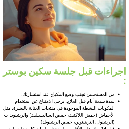
اجراءات قبل جلسة سكين بوستر
:
من المستحسن تجنب وضع المكياج عند استشارتك.
لمدة سبعة أيام قبل العلاج، يرجى الامتناع عن استخدام
المكونات النشطة الموجودة في منتجات العناية بالبشرة، مثل
الأحماض (حمض اللاكتيك، حمض الساليسيليك) والريتينويدات
(الريتينول، التريتينوين، حمض الريتينويك).
قبل 14 يومًا على الأقل من استخدام البولينوكليوتيدات، امتنع