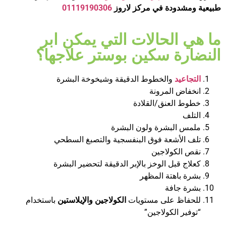
طبيعية ومشدودة في مركز لاروز
01119190306
ما هي الحالات التي يمكن ابر
النضارة سكين بوستر علاجها؟
التجاعيد
والخطوط الدقيقة وشيخوخة البشرة
انخفاض المرونة
خطوط العنق/القلادة
التلف
ملمس البشرة ولون البشرة
تلف الأشعة فوق البنفسجية والتصبغ السطحي
نقص الكولاجين
كعلاج قبل الوخز بالإبر الدقيقة لتحضير البشرة
بشرة باهتة المظهر
بشرة جافة
للحفاظ على مستويات
الكولاجين والإيلاستين
باستخدام
“توفير الكولاجين”