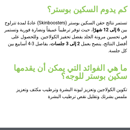
كم يدوم السكين بوستر؟
تستمر نتائج حقن السكين بوستر (Skinboosters) عادةً لمدة تتراوح
بين
6
إلى 12 شهرًا
، حيث توفر ترطيباً عميقاً ونضارة فورية وتستمر
في تحسين مرونة الجلد بفضل تحفيز الكولاجين. وللحصول على
أفضل النتائج، ينصح بعمل
2
إلى 3 جلسات
، بفاصل 3-4 أسابيع بين
كل جلسة.
ما هي الفوائد التي يمكن أن يقدمها
سكين بوستر للوجه؟
تكوين الكولاجين وتعزيز ليونة البشرة وترطيب مكثف وتعزيز
ملمس بشرتك وتقليل نقص ترطيب البشرة