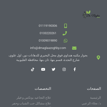
01119190306
0133220261
01009019890
info@drnaglaazoghby.com
بجوار مكتبه هنداوي فوق محل البحيري للدهانات دور، اول علوي،
شارع النجدة، قسم بنها، ثان بنها، محافظة القليوبية
الصفحات
التخصصات
الرئيسية
علاج التجاعيد بوتكس و فيلر
د/ نجلاء الزعبي
علاج مشاكل حب الشباب وحفر