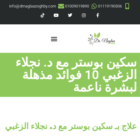
info@drnaglaazoghby.com
01009019890
01119190306
سكين بوستر مع د. نجلاء
الزغبي 10 فوائد مذهلة
لبشرة ناعمة
علاج بـ سكين بوستر مع د. نجلاء الزغبي