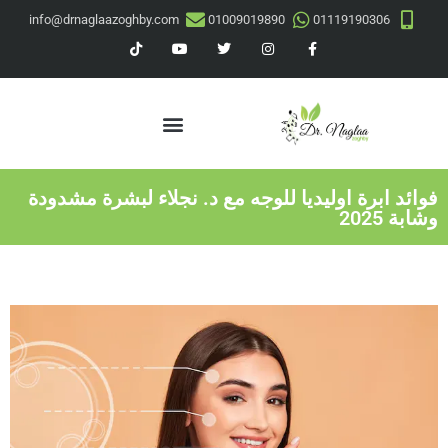
info@drnaglaazoghby.com
01009019890
01119190306
فوائد ابرة اوليديا للوجه مع د. نجلاء لبشرة مشدودة
وشابة 2025