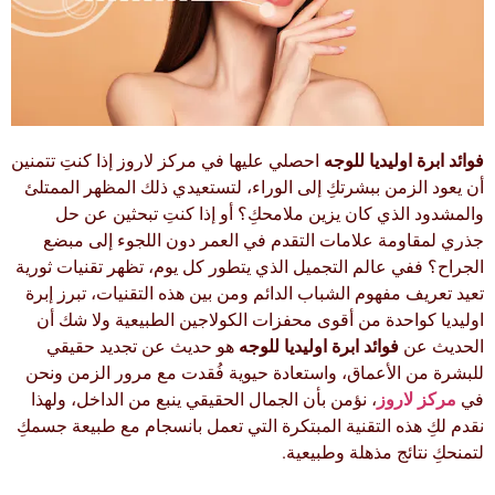
فوائد ابرة اوليديا للوجه
احصلي عليها في مركز لاروز إذا كنتِ تتمنين
أن يعود الزمن ببشرتكِ إلى الوراء، لتستعيدي ذلك المظهر الممتلئ
والمشدود الذي كان يزين ملامحكِ؟ أو إذا كنتِ تبحثين عن حل
جذري لمقاومة علامات التقدم في العمر دون اللجوء إلى مبضع
الجراح؟ ففي عالم التجميل الذي يتطور كل يوم، تظهر تقنيات ثورية
تعيد تعريف مفهوم الشباب الدائم ومن بين هذه التقنيات، تبرز إبرة
اوليديا كواحدة من أقوى محفزات الكولاجين الطبيعية ولا شك أن
الحديث عن
فوائد ابرة اوليديا للوجه
هو حديث عن تجديد حقيقي
للبشرة من الأعماق، واستعادة حيوية فُقدت مع مرور الزمن ونحن
في
مركز لاروز
، نؤمن بأن الجمال الحقيقي ينبع من الداخل، ولهذا
نقدم لكِ هذه التقنية المبتكرة التي تعمل بانسجام مع طبيعة جسمكِ
لتمنحكِ نتائج مذهلة وطبيعية.