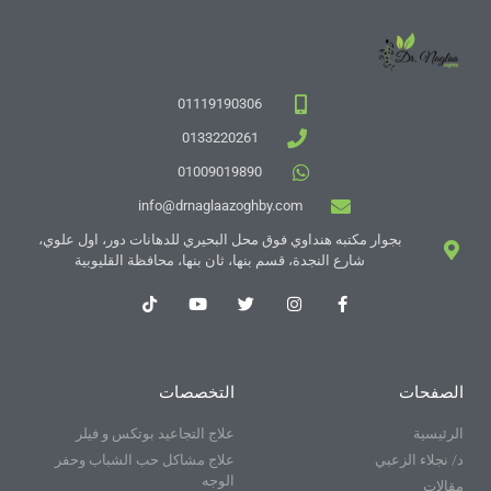
01119190306
0133220261
01009019890
info@drnaglaazoghby.com
بجوار مكتبه هنداوي فوق محل البحيري للدهانات دور، اول علوي،
شارع النجدة، قسم بنها، ثان بنها، محافظة القليوبية
الصفحات
التخصصات
الرئيسية
علاج التجاعيد بوتكس و فيلر
د/ نجلاء الزعبي
علاج مشاكل حب الشباب وحفر
الوجه
مقالات