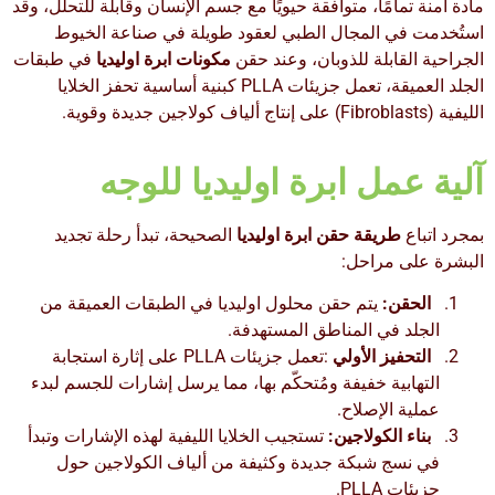
مادة آمنة تمامًا، متوافقة حيويًا مع جسم الإنسان وقابلة للتحلل، وقد
استُخدمت في المجال الطبي لعقود طويلة في صناعة الخيوط
الجراحية القابلة للذوبان، وعند حقن
مكونات ابرة اوليديا
في طبقات
الجلد العميقة، تعمل جزيئات PLLA كبنية أساسية تحفز الخلايا
الليفية (Fibroblasts) على إنتاج ألياف كولاجين جديدة وقوية.
آلية عمل ابرة اوليديا للوجه
بمجرد اتباع
طريقة حقن ابرة اوليديا
الصحيحة، تبدأ رحلة تجديد
البشرة على مراحل:
الحقن:
يتم حقن محلول اوليديا في الطبقات العميقة من
الجلد في المناطق المستهدفة.
التحفيز الأولي
:تعمل جزيئات PLLA على إثارة استجابة
التهابية خفيفة ومُتحكّم بها، مما يرسل إشارات للجسم لبدء
عملية الإصلاح.
بناء الكولاجين:
تستجيب الخلايا الليفية لهذه الإشارات وتبدأ
في نسج شبكة جديدة وكثيفة من ألياف الكولاجين حول
جزيئات PLLA.