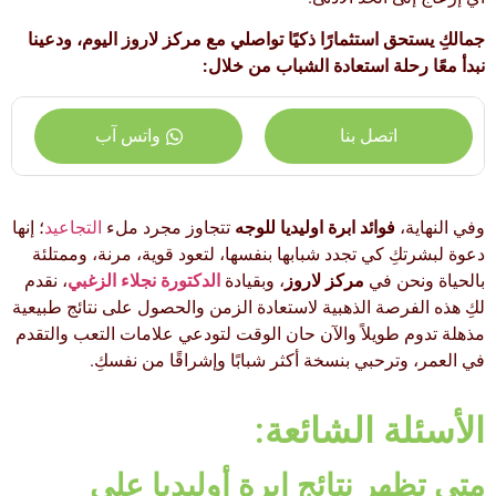
جمالكِ يستحق استثمارًا ذكيًا تواصلي مع مركز لاروز اليوم، ودعينا
نبدأ معًا رحلة استعادة الشباب من خلال:
اتصل بنا
واتس آب
وفي النهاية،
فوائد ابرة اوليديا للوجه
تتجاوز مجرد ملء
التجاعيد
؛ إنها
دعوة لبشرتكِ كي تجدد شبابها بنفسها، لتعود قوية، مرنة، وممتلئة
بالحياة ونحن في
مركز لاروز
، وبقيادة
الدكتورة نجلاء الزغبي
، نقدم
لكِ هذه الفرصة الذهبية لاستعادة الزمن والحصول على نتائج طبيعية
مذهلة تدوم طويلاً والآن حان الوقت لتودعي علامات التعب والتقدم
في العمر، وترحبي بنسخة أكثر شبابًا وإشراقًا من نفسكِ.
الأسئلة الشائعة:
متى تظهر نتائج ابرة أوليديا على