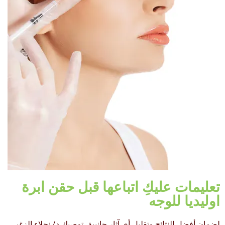
تعليمات عليكِ اتباعها قبل حقن ابرة
اوليديا للوجه
لضمان أفضل النتائج وتقليل أي آثار جانبية، توصيكِ د/ نجلاء الزغبي