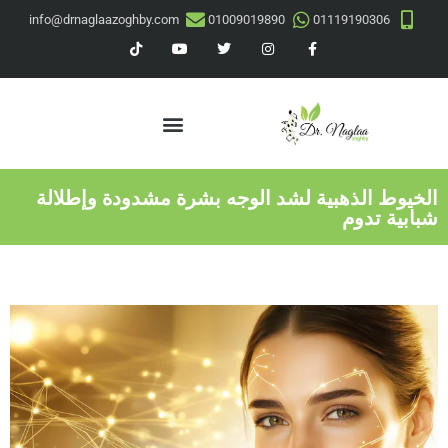
info@drnaglaazoghby.com
01009019890
01119190306
الخيوط الذهبية لشد الوجه بشرة مشدودة وإطلالة
شبابية تدوم