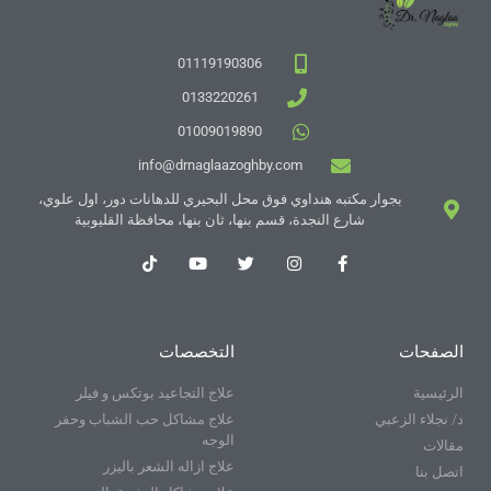
01119190306
0133220261
01009019890
info@drnaglaazoghby.com
بجوار مكتبه هنداوي فوق محل البحيري للدهانات دور، اول علوي،
شارع النجدة، قسم بنها، ثان بنها، محافظة القليوبية
الصفحات
التخصصات
الرئيسية
علاج التجاعيد بوتكس و فيلر
د/ نجلاء الزعبي
علاج مشاكل حب الشباب وحفر
الوجه
مقالات
علاج ازاله الشعر باليزر
اتصل بنا