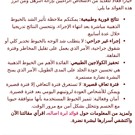
خيارا فعالا للعديد من الأشخاص الراغبين بإزالة الترهل ومن أبرز
هذه الفوائد ما يلي:
نتائج فورية وطبيعية:
يمكنكم ملاحظة تأثير الشد بالخيوط
الذهبية مباشرة بعد انتهاء الإجراء، وتتحسن النتائج تدريجيا
خلال عدة أسابيع.
إجراء غير جراحي:
لا يتطلب شد الوجه بالخيوط تخدير كلي أو
شقوق جراحية، الأمر الذي يعمل على تقليل المخاطر وفترة
النقاهة.
تحفيز الكولاجين الطبيعي
: الفائدة الأهم من الخيوط الذهبية
هي تحسين جودة الجلد على المدى الطويل، الأمر الذي يمنح
البشرة نضارة مستمرة.
فترة تعافِ قصيرة
: لا تستغرق فترة التعافي إلا فترة قصيرة
ويمكن للأشخاص العودة لروتينهم اليومي بعد فترة قصيرة.
أمان وفعالية: تتميز الخيوط المستخدمة بأنها متوافقة حيويا
مع الجسم وتتحلل بشكل آمن مع مرور الوقت.
ولمزيد من المعلومات حول
فوائد ابرة اصاله
، اقرأي مقالتنا الآن
واكتشفي أسرارها لبشرة نضرة.