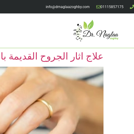
info@drnaglaazoghby.com
01115857175
علاج اثار الجروح القديمة با