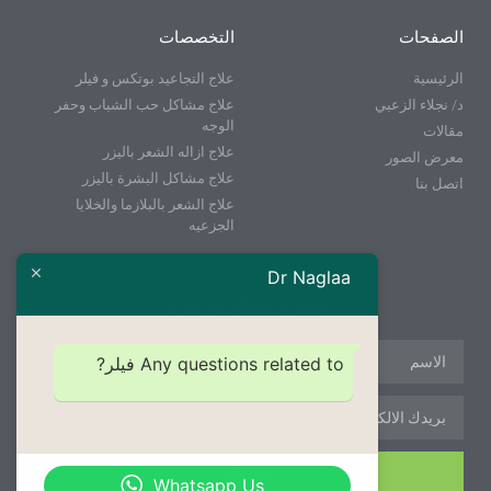
الصفحات
التخصصات
الرئيسية
علاج التجاعيد بوتكس و فيلر
د/ نجلاء الزعبي
علاج مشاكل حب الشباب وحفر
الوجه
مقالات
علاج ازاله الشعر باليزر
معرض الصور
علاج مشاكل البشرة باليزر
اتصل بنا
علاج الشعر بالبلازما والخلايا
الجزعيه
Dr Naglaa
إشترك ليصلك كل جديد
Any questions related to فيلر?
إشترك
Whatsapp Us