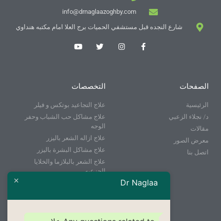
info@drnaglaazoghby.com
شارع النجده قبل مستشفي الحميات برج العلا امام مكتبه هنداوي
الصفحات
التخصصات
الرئيسية
علاج التجاعيد بوتكس و فيلر
د/ نجلاء الزعبي
علاج مشاكل حب الشباب وحفر
الوجه
مقالات
علاج ازاله الشعر باليزر
معرض الصور
علاج مشاكل البشرة باليزر
اتصل بنا
علاج الشعر بالبلازما والخلايا
الجزعيه
Dr Naglaa
إشترك ليصلك كل جديد