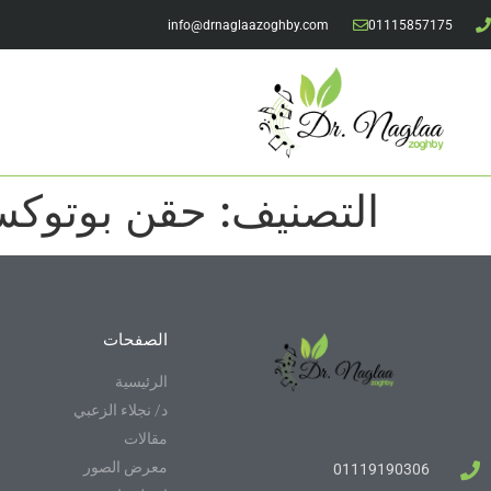
info@drnaglaazoghby.com
01115857175
التصنيف:
حقن بوتوكس tox
الصفحات
الرئيسية
د/ نجلاء الزعبي
مقالات
معرض الصور
01119190306