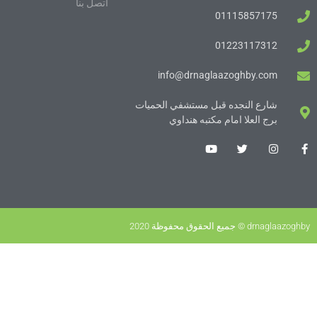
اتصل بنا
01115857175
01223117312
info@drnaglaazoghby.com
شارع النجده قبل مستشفي الحميات
برج العلا امام مكتبه هنداوي
drnaglaazoghby © جميع الحقوق محفوظة 2020