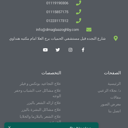
01119190306
01115857175
01223117312
info@drnaglaazoghby.com
شارع النجده قبل مستشفي الحميات برج العلا امام مكتبه هنداوي
الصفحات
التخصصات
الرئيسية
علاج التجاعيد بوتكس و فيلر
د/ نجلاء الزعبي
علاج مشاكل حب الشباب وحفر
الوجه
مقالات
علاج ازاله الشعر باليزر
معرض الصور
علاج مشاكل البشرة باليزر
اتصل بنا
علاج الشعر بالبلازما والخلايا
الجزعيه