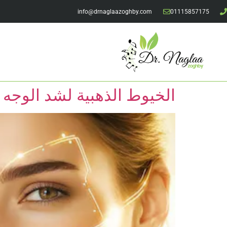
info@drnaglaazoghby.com
01115857175
الخيوط الذهبية لشد الوجه 