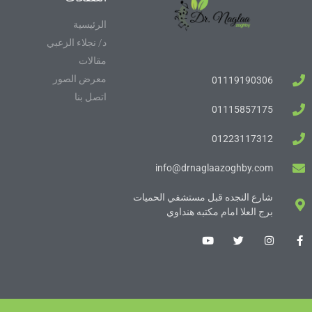
الرئيسية
د/ نجلاء الزعبي
مقالات
معرض الصور
01119190306
اتصل بنا
01115857175
01223117312
info@drnaglaazoghby.com
شارع النجده قبل مستشفي الحميات
برج العلا امام مكتبه هنداوي