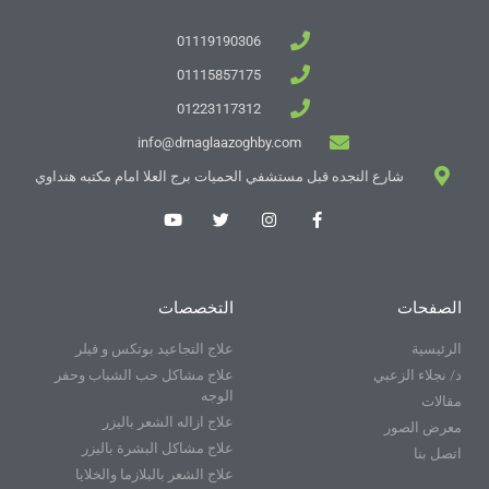
01119190306
01115857175
01223117312
info@drnaglaazoghby.com
شارع النجده قبل مستشفي الحميات برج العلا امام مكتبه هنداوي
الصفحات
التخصصات
الرئيسية
علاج التجاعيد بوتكس و فيلر
د/ نجلاء الزعبي
علاج مشاكل حب الشباب وحفر
الوجه
مقالات
علاج ازاله الشعر باليزر
معرض الصور
علاج مشاكل البشرة باليزر
اتصل بنا
علاج الشعر بالبلازما والخلايا