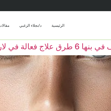
الرئيسية
د/نجلاء الزغبي
مقالات​
 فعالة في لاروز