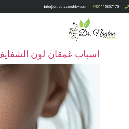
info@drnaglaazoghby.com
01115857175
اسباب غمقان لون الشفايف في بنها 6 طرق علاج