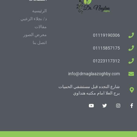
الرئيسية
د/ نجلاء الزعبي
مقالات
معرض الصور
01119190306
اتصل بنا
01115857175
01223117312
info@drnaglaazoghby.com
شارع النجده قبل مستشفي الحميات
برج العلا امام مكتبه هنداوي