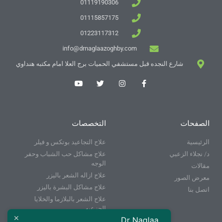
01119190306
01115857175
01223117312
info@drnaglaazoghby.com
شارع النجده قبل مستشفي الحميات برج العلا امام مكتبه هنداوي
الصفحات
التخصصات
الرئيسية
علاج التجاعيد بوتكس و فيلر
د/ نجلاء الزعبي
علاج مشاكل حب الشباب وحفر
الوجه
مقالات
علاج ازاله الشعر باليزر
معرض الصور
علاج مشاكل البشرة باليزر
اتصل بنا
علاج الشعر بالبلازما والخلايا
الجزعيه
Dr Naglaa