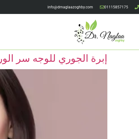
info@drnaglaazoghby.com
01115857175
إبرة الجوري للوجه سر الور