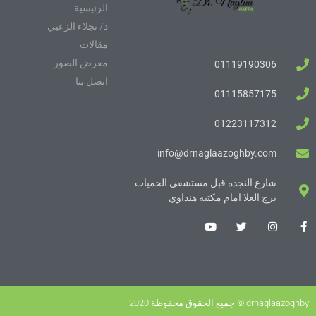
الرئيسية
د/ نجلاء الزعبي
مقالات
معرض الصور
01119190306
اتصل بنا
01115857175
01223117312
info@drnaglaazoghby.com
شارع النجده قبل مستشفي الحميات
برج العلا امام مكتبه هنداوي
drnaglaazoghby © جميع الحقوق محفوظة 2020