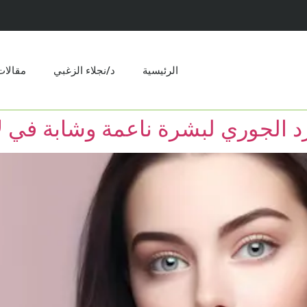
الرئيسية
د/نجلاء الزغبي
مقالات​
د الجوري لبشرة ناعمة وشابة في ل