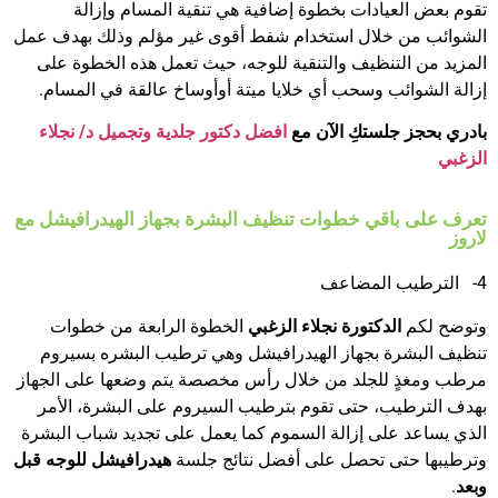
تقوم بعض العيادات بخطوة إضافية هي تنقية المسام وإزالة
الشوائب من خلال استخدام شفط أقوى غير مؤلم وذلك بهدف عمل
المزيد من التنظيف والتنقية للوجه، حيث تعمل هذه الخطوة على
إزالة الشوائب وسحب أي خلايا ميتة أوأوساخ عالقة في المسام.
بادري بحجز جلستكِ الآن مع
افضل دكتور جلدية وتجميل
د/ نجلاء
الزغبي
تعرف على باقي خطوات تنظيف البشرة بجهاز الهيدرافيشل مع
لاروز
4- الترطيب المضاعف
وتوضح لكم
الدكتورة نجلاء الزغبي
الخطوة الرابعة من خطوات
تنظيف البشرة بجهاز الهيدرافيشل وهي ترطيب البشره بسيروم
مرطب ومغذٍ للجلد من خلال رأس مخصصة يتم وضعها على الجهاز
بهدف الترطيب، حتى تقوم بترطيب السيروم على البشرة، الأمر
الذي يساعد على إزالة السموم كما يعمل على تجديد شباب البشرة
وترطيبها حتى تحصل على أفضل نتائج جلسة
هيدرافيشل للوجه قبل
وبعد
.