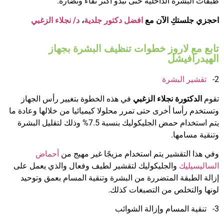
طبقات البشرة الداخلية حتى تبدو أكثر نقاء ونضارة.
احجزي جلستكِ الآن مع
افضل دكتور جلدية
،
د/ نجلاء الزغبي
تابع مع لاروز خطوات تنظيف البشرة بجهاز
الهيدرافيشل
2-
تقشير البشرة
تقوم
الدكتورة نجلاء الزغبي
في هذه الخطوة بتغيير رأس الجهاز
وتستخدم رأسا أخرى حتى تمرر محلولا كيميائيا من خلالها وعادة ما
يتم استخدام حمض الجليكوليك بنسبة 7.5% وذلك لتقليل البشرة
وتنقية مسامها.
وفي هذا التقشير يتم استخدام مزيجًا غير مهيج من
أحماض
الساليسيليك
والجليكوليك لتقشير لطيف وفعال والذي يعمل على
إزالة الطبقة المتضررة من البشرة وتنقية المسام بعمق وتوحيد
لونها والتخلص من التصبغات كذلك.
3- تنقية المسام وإزالة الشوائب