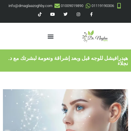
info@drnaglaazoghby.com
01009019890
01119190306
هيدرافيشل للوجه قبل وبعد إشراقة ونعومة لبشرتك مع د.
نجلاء