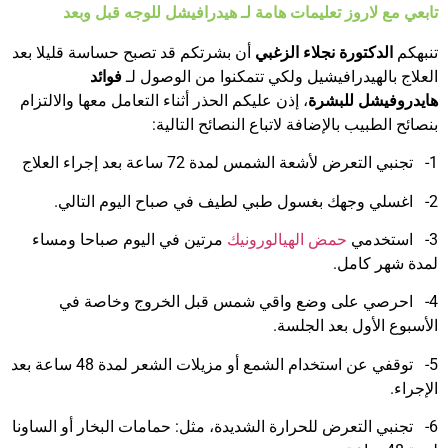
تابعي مع لاروز تعليمات هامة لـ هيدرافيشل للوجه قبل وبعد
تنبهكم
الدكتورة نجلاء الزغبي
أن بشرتكم قد تصبح حساسة قليلا بعد
العلاج بالهيدرافيشيل ولكي تتمكنوا من الوصول لـ
فوائد
هايدروفيشل للبشرة
، إذن عليكم الحذر أثناء التعامل معها والالتزام
بنصائح الطبيب بالإضافة لاتباع النصائح التالية:
1- تجنبي التعرض لأشعة الشمس لمدة 72 ساعة بعد إجراء العلاج
2- اغسلي وجهك بغسول طبي لطيف في صباح اليوم التالي.
3- استخدمي
حمض الهيالورونيك
مرتين في اليوم صباحا ومساء
لمدة شهر كامل.
4- احرصي على وضع واقي شمس قبل الخروج وخاصة في
الأسبوع الأول بعد الجلسة.
5- توقفي عن استخدام الشمع أو مزيلات الشعر لمدة 48 ساعة بعد
الإجراء.
6- تجنبي التعرض للحرارة الشديدة، مثل: حمامات البخار أو الساونا