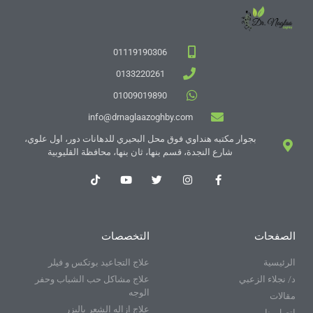
01119190306
0133220261
01009019890
info@drnaglaazoghby.com
بجوار مكتبه هنداوي فوق محل البحيري للدهانات دور، اول علوي،
شارع النجدة، قسم بنها، ثان بنها، محافظة القليوبية
الصفحات
التخصصات
الرئيسية
علاج التجاعيد بوتكس و فيلر
د/ نجلاء الزعبي
علاج مشاكل حب الشباب وحفر
الوجه
مقالات
علاج ازاله الشعر باليزر
اتصل بنا