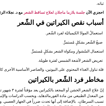
ثباته.
احجزي الآن
جلسة بلازما ماجلان لعلاج تساقط الشعر
مع د. نجلاء الز
أسباب نقص الكيراتين في الشّعر
استعمالُ الموادّ الكيميائيّة لفرد الشّعر.
صبغُ الشّعر بشكلٍ مُستمرٍّ.
استعمال السّشوارِ ومكواة الشعر بشكلٍ مُستمرٍّ.
تعريض الشعر لأشعة الشمس لفترة طويلة.
قلة تناول الغذاء المحتوي على البيوتين، والعناصر الأساسية الأخرى كالحد
مخاطر فرد الشّعر بالكيراتين
إنّ علاج الشعر ال
من المعدل الطبيعي من مادة الفورمالدهايد، وبحسب الدراسات والإثباتا
تسبب السرطان، بالإضافة إلى أنها تحدث ضرراً في الجهاز العصبي. وأ