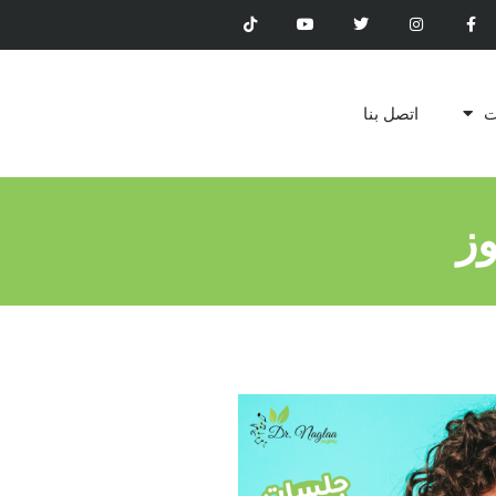
ت
اتصل بنا
وز