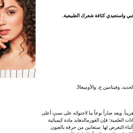
غبي واستعيدي كثافة شعرك الطبيعية.
يد، وفيتامين ج، والأوميغا3.
خشن أو المجعد بالكيراتين يعد مؤقتاً لفترة ٣ شهور تقريباً. ويعد ضاراً نوعاً ما لاحتوائه على نسبٍ أعلى
ت العلمية؛ فإن الفورمالدهايد مادة كيميائية
ثناء التعرض لها ستعانين من حرقة بالعيون