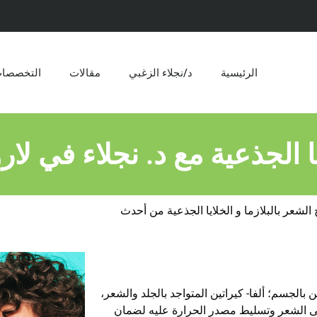
الرئيسية
د/نجلاء الزغبي
مقالات​
التخصصا
ا الجذعية مع د. نجلاء في لار
 الشعر بالبلازما و الخلايا الجذعية من أحدث
ن بالجسم؛ ألفا- كيراتين المتواجد بالجلد والشعر،
لى الشعر وتسليط مصدر الحرارة عليه لضمان