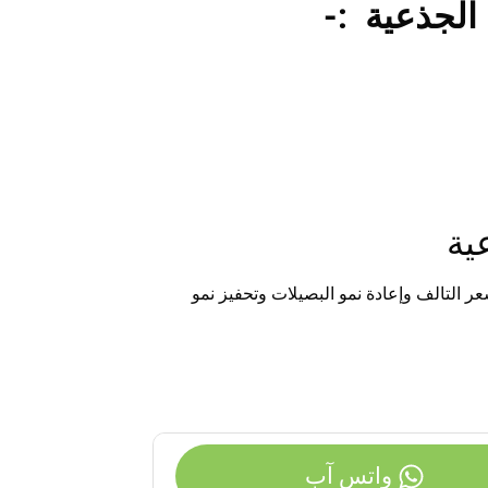
ا الجذعية :-
عية
 التالف وإعادة نمو البصيلات وتحفيز نمو
واتس آب