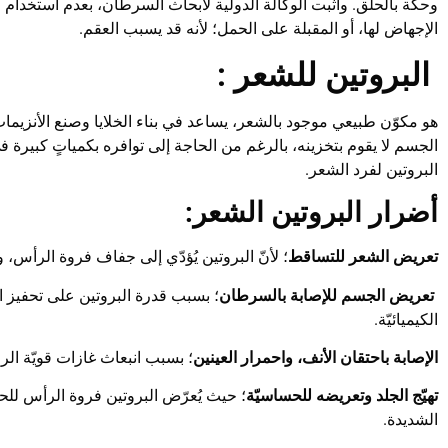
وحكة بالحلق. وأثبت الوكالة الدولية لأبحاث السرطان، بعدم استخدام ا
الإجهاض لها، أو المقبلة على الحمل؛ لأنه قد يسبب العقم.
البروتين للشعر
:
هو مكوّن طبيعي موجود بالشعر، يساعد في بناء الخلايا وصنع الأنزيما
الجسم لا يقوم بتخزينه، بالرغم من الحاجة إلى توافره بكمياتٍ كبيرة
البروتين لفرد الشعر.
أضرار البروتين الشعر
:
تعريض الشعر للتساقط
؛ لأنّ البروتين يُؤدّي إلى جفاف فروة الرأس، 
تعريض الجسم للإصابة بالسرطان
؛ بسبب قدرة البروتين على تحفيز الخ
الكيميائيّة.
الإصابة باحتقان الأنف، واحمرار العينين
؛ بسبب انبعاث غازات قويّة الر
تهيّج الجلد وتعريضه للحساسيّة
؛ حيث يُعرّض البروتين فروة الرأس للح
الشديدة.