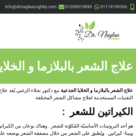
info@drnaglaazoghby.com
01009019890
01119190306
علاج الشعر بالبلازما و الخلاي
علاج الشعر بالبلازما و الخلايا الجذعية
مع دكتور نجلاء الزغبي يُعد علاج
التقنيات المستخدمة لعلاج مشاكل الشعر المختلفة
الكيراتين للشعر
:
هو أحد البروتينات الأساسيّة المُكوّنة للشعر . وهناك نوعان من الكيراتي
وبيتا- كيراتين . ويُطبق على الشعر من خلال مصففة الشعر بوضعه ع