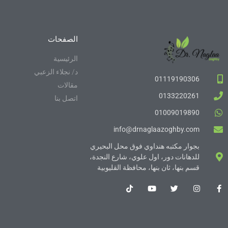
الصفحات
الرئيسية
د/ نجلاء الزعبي
01119190306
مقالات
0133220261
اتصل بنا
01009019890
info@drnaglaazoghby.com
بجوار مكتبه هنداوي فوق محل البحيري
للدهانات دور، اول علوي، شارع النجدة،
قسم بنها، ثان بنها، محافظة القليوبية