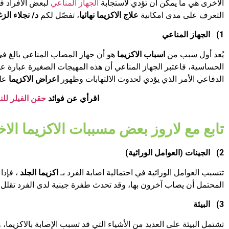
الأخرى هي ما يمكن أن تؤدي لاستجابة
الجهاز المناعي
لبعض الأفراد ف
التعرف على مدى امكانية
علاج الاكزيما نهائيا
، تفصّل لكم
د/ نجلاء الز
1)
الجهاز المناعي
يُعد أول سبب من
اسباب الاكزيما
هو أن جهاز المصاب المناعي بالغ في
الحساسية، فاعتبر الجهاز المناعي أن هذه المهيجات الصغيرة عبارة عن
الدفاعي الأمر الذي يؤدي لحدوث الالتهابات وظهور
اعراض الاكزيما
على
اقرأي عن فوائد
حقن الفيلر للن
تابع مع لاروز بعض مسببات الاكزيما الا
2)
الجينات (العوامل الوراثية)
تتسبب العوامل الوراثية في احتمالية اصابة الفرد بـ
اكزيما الجلد
، فإذا
المحتمل أن يصاب آخرون بها، وقد تحدث طفرة جينية لدى الفرد تقلل م
3)
البيئة
تشتمل البيئة على العديد من الأشياء التي قد تسبب الإصابة بالاكزيما، 