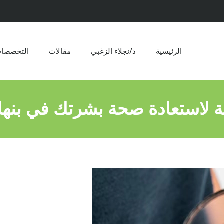
الرئيسية
د/نجلاء الزغبي
مقالات​
التخصصا