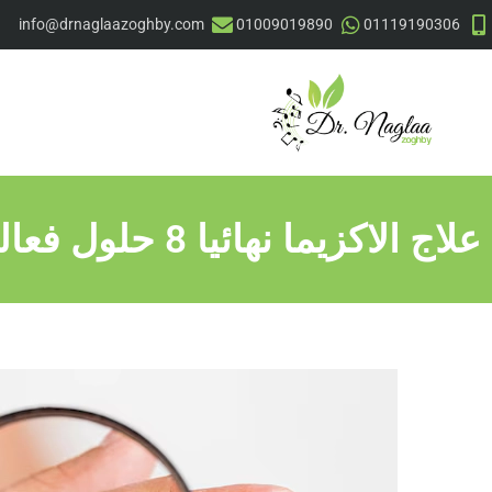
info@drnaglaazoghby.com
01009019890
01119190306
علاج الاكزيما نهائيا 8 حلول فعالة لاستعادة صحة بشرتك في بنها