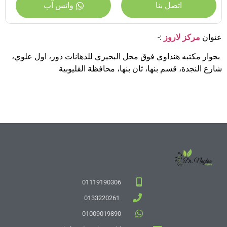
اتصل بنا
واتس آب
عنوان
مركز لاروز
:-
بجوار مكتبه هنداوي فوق محل البحيري للدهانات دور، اول علوي،
شارع النجدة، قسم بنها، ثان بنها، محافظة القليوبية
01119190306
0133220261
01009019890