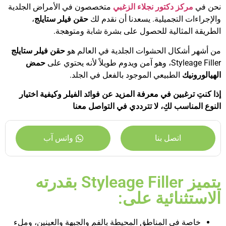
نحن في
مركز دكتور نجلاء الزغبي
متخصصون في الأمراض الجلدية
والإجراءات التجميلية. يسعدنا أن نقدم لك
حقن فيلر ستايلج
،
الطريقة المثالية للحصول على بشرة شابة ومتوهجة.
من أشهر أشكال الحشوات الجلدية في العالم هو
حقن فيلر ستايلج
Styleage Filler، وهو آمن ويدوم طويلاً لأنه يحتوي على
حمض
الهيالورونيك
الطبيعي الموجود بالفعل في الجلد.
إذا كنتِ ترغبين في معرفة المزيد عن فوائد الفيلر وكيفية اختيار
النوع المناسب لكِ، لا تترددي في التواصل معنا
اتصل بنا
واتس آب
يتميز Styleage Filler بقدرته
الاستثنائية على:
خاصة في المناطق المحيطة بالفم والجبهة والعينين، وملء