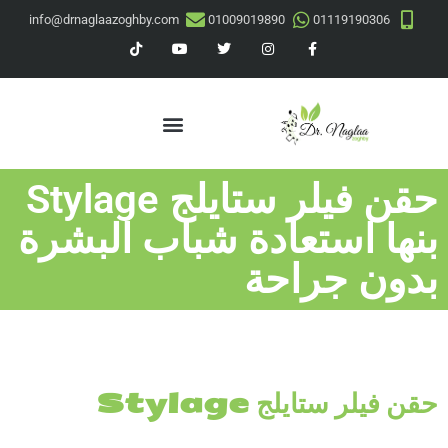
info@drnaglaazoghby.com
01009019890
01119190306
حقن فيلر ستايلج Stylage
بنها استعادة شباب البشرة
بدون جراحة
حقن فيلر ستايلج Stylage