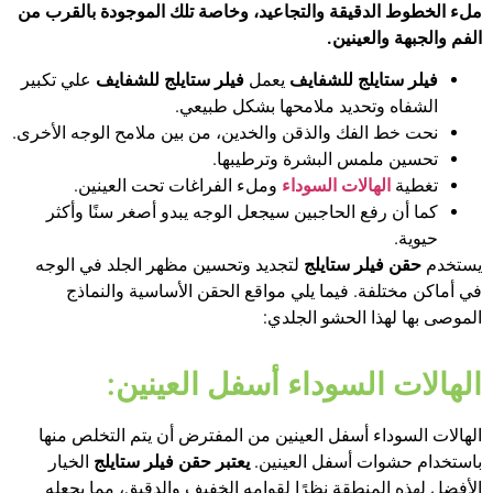
ملء الخطوط الدقيقة والتجاعيد، وخاصة تلك الموجودة بالقرب من
الفم والجبهة والعينين.
فيلر ستايلج للشفايف
يعمل
فيلر ستايلج للشفايف
علي تكبير
الشفاه وتحديد ملامحها بشكل طبيعي.
نحت خط الفك والذقن والخدين، من بين ملامح الوجه الأخرى.
تحسين ملمس البشرة وترطيبها.
تغطية
الهالات السوداء
وملء الفراغات تحت العينين.
كما أن رفع الحاجبين سيجعل الوجه يبدو أصغر سنًا وأكثر
حيوية.
يستخدم
حقن فيلر ستايلج
لتجديد وتحسين مظهر الجلد في الوجه
في أماكن مختلفة. فيما يلي مواقع الحقن الأساسية والنماذج
الموصى بها لهذا الحشو الجلدي:
الهالات السوداء أسفل العينين:
الهالات السوداء أسفل العينين من المفترض أن يتم التخلص منها
باستخدام حشوات أسفل العينين.
يعتبر حقن فيلر ستايلج
الخيار
الأفضل لهذه المنطقة نظرًا لقوامه الخفيف والدقيق، مما يجعله