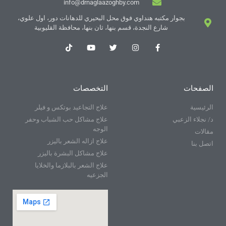
info@drnaglaazoghby.com
بجوار مكتبه هنداوي فوق محل البحيري للدهانات دور، اول علوي،
شارع النجدة، قسم بنها، ثان بنها، محافظة القليوبية
الصفحات
التخصصات
الرئيسية
علاج التجاعيد بوتكس و فيلر
د/ نجلاء الزعبي
علاج مشاكل حب الشباب وحفر
الوجه
مقالات
علاج ازاله الشعر باليزر
اتصل بنا
علاج مشاكل البشرة باليزر
علاج الشعر بالبلازما والخلايا
الجزعيه