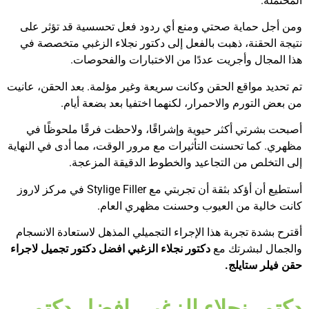
المحتملة.
ومن أجل حماية صحتي ومنع أي ردود فعل تحسسية قد تؤثر على
نتيجة الحقنة، ذهبت بالفعل إلى دكتور نجلاء الزغبي متخصصة في
هذا المجال وأجريت عددًا من الاختبارات والفحوصات.
تم تحديد مواقع الحقن وكانت سريعة وغير مؤلمة. بعد الحقن، عانيت
من بعض التورم والاحمرار، لكنهما اختفيا بعد بضعة أيام.
أصبحت بشرتي أكثر حيوية وإشراقًا، ولاحظت فرقًا ملحوظًا في
مظهري. كما تحسنت التأثيرات مع مرور الوقت، مما أدى في النهاية
إلى التخلص من التجاعيد والخطوط الدقيقة المزعجة.
أستطيع أن أؤكد بثقة أن تجربتي مع Stylige Filler في مركز لاروز
كانت خالية من العيوب وحسنت مظهري العام.
أقترح بشدة تجربة هذا الإجراء التجميلي المذهل لاستعادة الانسجام
والجمال لبشرتك مع
دكتور نجلاء الزغبي
افضل دكتور تجميل لاجراء
حقن فيلر ستايلج.
دكتور نجلاء الزغبي افضل دكتور