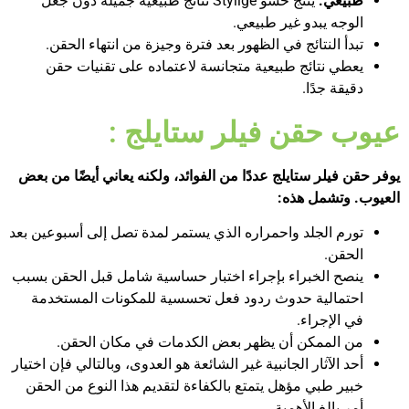
طبيعي:
ينتج حشو Stylige نتائج طبيعية جميلة دون جعل
الوجه يبدو غير طبيعي.
تبدأ النتائج في الظهور بعد فترة وجيزة من انتهاء الحقن.
يعطي نتائج طبيعية متجانسة لاعتماده على تقنيات حقن
دقيقة جدًا.
عيوب حقن فيلر ستايلج :
يوفر حقن فيلر ستايلج عددًا من الفوائد، ولكنه يعاني أيضًا من بعض
العيوب. وتشمل هذه:
تورم الجلد واحمراره الذي يستمر لمدة تصل إلى أسبوعين بعد
الحقن.
ينصح الخبراء بإجراء اختبار حساسية شامل قبل الحقن بسبب
احتمالية حدوث ردود فعل تحسسية للمكونات المستخدمة
في الإجراء.
من الممكن أن يظهر بعض الكدمات في مكان الحقن.
أحد الآثار الجانبية غير الشائعة هو العدوى، وبالتالي فإن اختيار
خبير طبي مؤهل يتمتع بالكفاءة لتقديم هذا النوع من الحقن
أمر بالغ الأهمية.