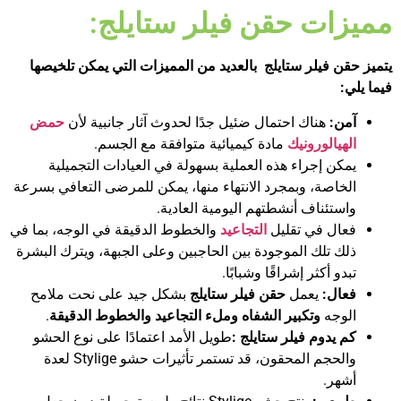
مميزات حقن فيلر ستايلج:
يتميز حقن فيلر ستايلج بالعديد من المميزات التي يمكن تلخيصها
فيما يلي:
آمن:
هناك احتمال ضئيل جدًا لحدوث آثار جانبية لأن
حمض
الهيالورونيك
مادة كيميائية متوافقة مع الجسم.
يمكن إجراء هذه العملية بسهولة في العيادات التجميلية
الخاصة، وبمجرد الانتهاء منها، يمكن للمرضى التعافي بسرعة
واستئناف أنشطتهم اليومية العادية.
فعال في تقليل
التجاعيد
والخطوط الدقيقة في الوجه، بما في
ذلك تلك الموجودة بين الحاجبين وعلى الجبهة، ويترك البشرة
تبدو أكثر إشراقًا وشبابًا.
فعال:
يعمل
حقن فيلر ستايلج
بشكل جيد على نحت ملامح
الوجه
وتكبير الشفاه
وملء التجاعيد والخطوط الدقيقة
.
كم يدوم فيلر ستايلج :
طويل الأمد اعتمادًا على نوع الحشو
والحجم المحقون، قد تستمر تأثيرات حشو Stylige لعدة
أشهر.