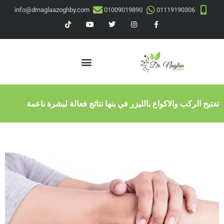
info@drnaglaazoghby.com
01009019890
01119190306
تفتيح الركب والاكواع بالليزر في بنها نتائج فعالة لبشرة ناعمة