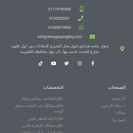
01119190306
0133220261
01009019890
info@drnaglaazoghby.com
بجوار مكتبه هنداوي فوق محل البحيري للدهانات دور، اول علوي،
شارع النجدة، قسم بنها، ثان بنها، محافظة القليوبية
الصفحات
التخصصات
الرئيسية
علاج التجاعيد بوتكس و فيلر
د/ نجلاء الزعبي
علاج مشاكل حب الشباب وحفر
الوجه
مقالات
علاج ازاله الشعر باليزر
اتصل بنا
علاج مشاكل البشرة باليزر
علاج الشعر بالبلازما والخلايا