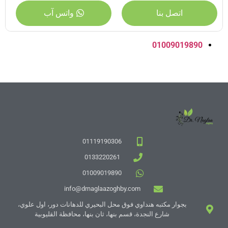
اتصل بنا
واتس آب
01009019890
01119190306
0133220261
01009019890
info@drnaglaazoghby.com
بجوار مكتبه هنداوي فوق محل البحيري للدهانات دور، اول علوي،
شارع النجدة، قسم بنها، ثان بنها، محافظة القليوبية