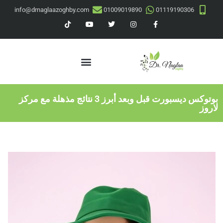
info@drnaglaazoghby.com
01009019890
01119190306
بوتوكس ديسبورت قبل وبعد أبرز 3 نتائج مذهلة مع مركز
لاروز