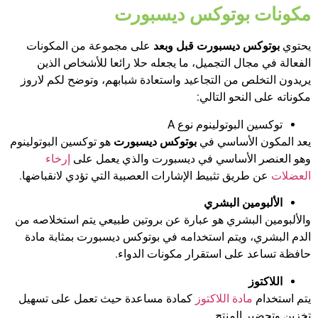
مكونات بوتوكس ديسبورت
يحتوي
بوتوكس ديسبورت قبل وبعد
على مجموعة من المكونات
الفعالة في مجال التجميل، ما يجعله حلا رائعا للأشخاص الذين
يريدون التخلص من التجاعيد واستعادة شبابهم، وتوضح لكم لاروز
مكوناته على النحو التالي:
توكسين البوتولينوم نوع A
يعد المكون الأساسي في
بوتوكس ديسبورت
هو توكسين البوتولينوم
وهو العنصر الأساسي في ديسبورت والذي يعمل على
إرخاء
العضلات
عن طريق تثبيط الإشارات العصبية التي تؤدي لانقباضها.
الألبومين البشري
والألبومين البشري هو عبارة عن بروتين طبيعي يتم استخلاصه من
الدم البشري، ويتم استخدامه في بوتوكس ديسبورت بمثابة مادة
حافظة تساعد على استقرار مكونات الدواء.
اللاكتوز
يتم استخدام
مادة اللاكتوز
كمادة مساعدة حيث تعمل على تسهيل
تخزين وتحضير المنتج.