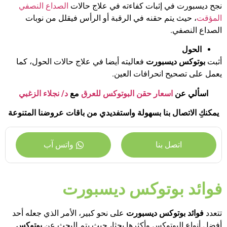
نجح ديسبورت في إثبات كفاءته في علاج حالات
الصداع النصفي
المؤقت
، حيث يتم حقنه في الرقبة أو الرأس فيقلل من نوبات
الصداع النصفي.
الحول
أثبت
بوتوكس ديسبورت
فعاليته أيضا في علاج حالات الحول، كما
يعمل على تصحيح انحرافات العين.
اسألي عن
اسعار حقن البوتوكس للعرق
مع
د/ نجلاء الزغبي
يمكنكِ الاتصال بنا بسهولة واستفديدي من باقات عروضنا المتنوعة
اتصل بنا
واتس آب
فوائد بوتوكس ديسبورت
تتعدد
فوائد بوتوكس ديسبورت
على نحو كبير، الأمر الذي جعله أحد
أفضل أنواع البوتوكس وأكثرها بحثا، حيث يتم البحث عن
بوتوكس