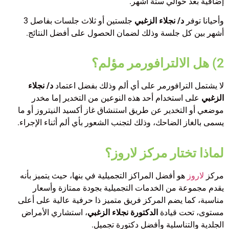
إضافية بعد حوالي ستة أشهر.
وأحيانا توفر
د/ نجلاء الزغبي
جلستين أو ثلاث جلسات بفاصل 3
أشهر بين كل جلسة وذلك لضمان الحصول على أفضل النتائج.
2) هل الالترافورمر مؤلم؟
لا يشتمل الترافورمر على أي ألم وذلك بفضل اعتماد
د/ نجلاء
الزغبي
على استخدام أحد هذه النوعين من التخدير إما مخدر
موضعي أو التخدير عن طريق استنشاق غاز أكسيد النيتروز أو ما
يسمى بالغاز الضاحك، وذلك لتجنب الشعور بأي ألم أثناء الإجراء.
لماذا تختار مركز لاروز؟
مركز
لاروز
هو أفضل المراكز التجميلية في بنها، حيث يتميز بأنه
يقدم مجموعة من الخدمات التجميلية بجودة ممتازة وأسعار
مناسبة، كما يضم المركز فريق متميز ذا حرفية عالية على أعلى
مستوى، تحت قيادة
الدكتورة نجلاء الزغبي
، استشاري الأمراض
الجلدية والتناسلية وأفضل دكتورة تجميل.