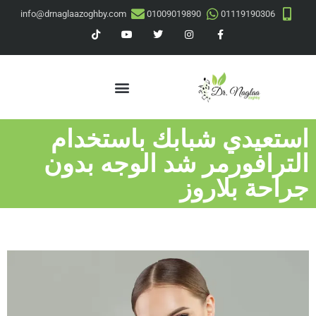
info@drnaglaazoghby.com
01009019890
01119190306
استعيدي شبابك باستخدام
الترافورمر شد الوجه بدون
جراحة بلاروز