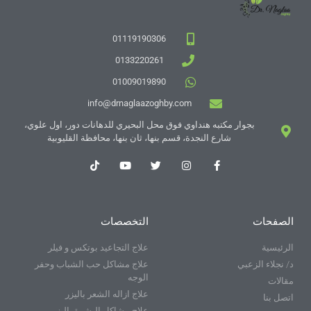
01119190306
0133220261
01009019890
info@drnaglaazoghby.com
بجوار مكتبه هنداوي فوق محل البحيري للدهانات دور، اول علوي،
شارع النجدة، قسم بنها، ثان بنها، محافظة القليوبية
الصفحات
التخصصات
الرئيسية
علاج التجاعيد بوتكس و فيلر
د/ نجلاء الزعبي
علاج مشاكل حب الشباب وحفر
الوجه
مقالات
علاج ازاله الشعر باليزر
اتصل بنا
علاج مشاكل البشرة باليزر