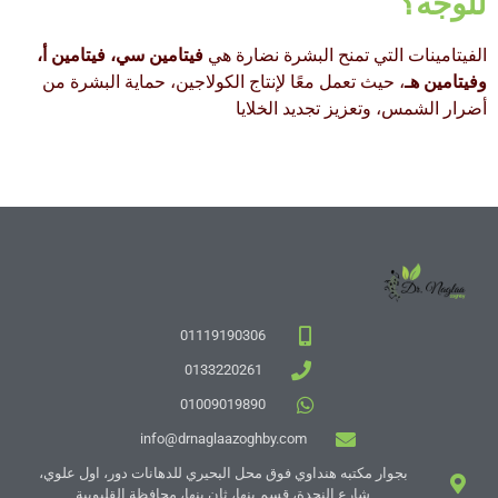
للوجه؟
الفيتامينات التي تمنح البشرة نضارة هي
فيتامين سي، فيتامين أ،
وفيتامين هـ
، حيث تعمل معًا لإنتاج الكولاجين، حماية البشرة من
أضرار الشمس، وتعزيز تجديد الخلايا
01119190306
0133220261
01009019890
info@drnaglaazoghby.com
بجوار مكتبه هنداوي فوق محل البحيري للدهانات دور، اول علوي،
شارع النجدة، قسم بنها، ثان بنها، محافظة القليوبية