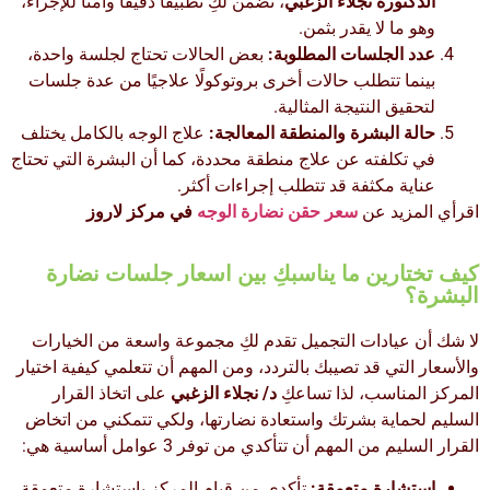
الدكتورة نجلاء الزغبي
، تضمن لكِ تطبيقًا دقيقًا وآمنًا للإجراء،
وهو ما لا يقدر بثمن.
عدد الجلسات المطلوبة:
بعض الحالات تحتاج لجلسة واحدة،
بينما تتطلب حالات أخرى بروتوكولًا علاجيًا من عدة جلسات
لتحقيق النتيجة المثالية.
حالة البشرة والمنطقة المعالجة:
علاج الوجه بالكامل يختلف
في تكلفته عن علاج منطقة محددة، كما أن البشرة التي تحتاج
عناية مكثفة قد تتطلب إجراءات أكثر.
اقرأي المزيد عن
سعر حقن نضارة الوجه
في مركز لاروز
كيف تختارين ما يناسبكِ بين اسعار جلسات نضارة
البشرة؟
لا شك أن عيادات التجميل تقدم لكِ مجموعة واسعة من الخيارات
والأسعار التي قد تصيبك بالتردد، ومن المهم أن تتعلمي كيفية اختيار
المركز المناسب، لذا تساعكِ
د/ نجلاء الزغبي
على اتخاذ القرار
السليم لحماية بشرتك واستعادة نضارتها، ولكي تتمكني من اتخاض
القرار السليم من المهم أن تتأكدي من توفر 3 عوامل أساسية هي:
استشارة متعمقة:
تأكدي من قيام المركز باستشارة متعمقة