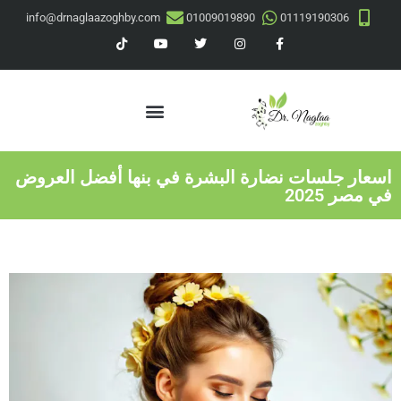
info@drnaglaazoghby.com
01009019890
01119190306
اسعار جلسات نضارة البشرة في بنها أفضل العروض
في مصر 2025