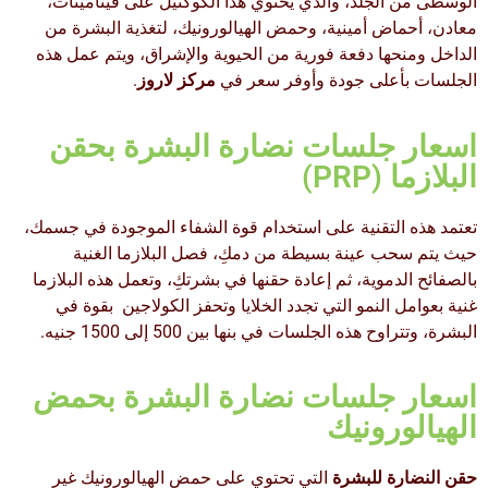
الوسطى من الجلد، والذي يحتوي هذا الكوكتيل على فيتامينات،
معادن، أحماض أمينية، وحمض الهيالورونيك، لتغذية البشرة من
الداخل ومنحها دفعة فورية من الحيوية والإشراق، ويتم عمل هذه
الجلسات بأعلى جودة وأوفر سعر في
مركز لاروز
.
اسعار جلسات نضارة البشرة بحقن
البلازما (PRP)
تعتمد هذه التقنية على استخدام قوة الشفاء الموجودة في جسمك،
حيث يتم سحب عينة بسيطة من دمكِ، فصل البلازما الغنية
بالصفائح الدموية، ثم إعادة حقنها في بشرتكِ، وتعمل هذه البلازما
غنية بعوامل النمو التي تجدد الخلايا وتحفز الكولاجين بقوة في
البشرة، وتتراوح هذه الجلسات في بنها بين 500 إلى 1500 جنيه.
اسعار جلسات نضارة البشرة بحمض
الهيالورونيك
حقن النضارة للبشرة
التي تحتوي على حمض الهيالورونيك غير