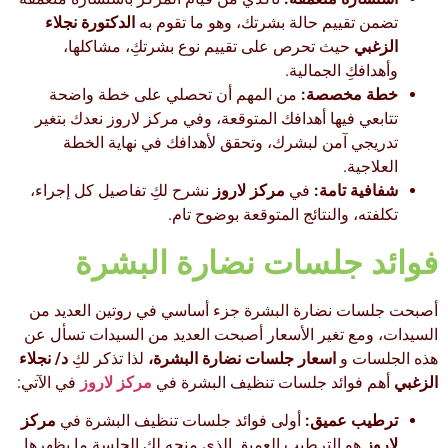
تضمن تقييم حالة بشرتك، وهو ما تقوم به
الدكتورة نجلاء
الزغبي
حيث تحرص على تقييم نوع بشرتكِ، مشاكلها،
وأهدافكِ الجمالية.
خطة مخصصة:
من المهم أن تحصلي على خطة واضحة
تتابعي فيها أهدافك المتوقعة، وفي مركز لاروز نعدك بتغير
تدريجي آمن لبشرك، وتحقق لأهدافك في نهاية الخطة
العلاجية.
شفافية تامة:
في
مركز لاروز
نشرح لكِ تفاصيل كل إجراء،
تكلفته، والنتائج المتوقعة بوضوح تام.
فوائد جلسات نضارة البشرة
أصبحت جلسات نضارة البشرة جزء أساسي في روتين العديد من
السيدات، ومع تغير الأسعار أصبحت العديد من السيدات تسأل عن
هذه الجلسات و
اسعار جلسات نضارة البشرة،
لذا تذكر لكِ
د/ نجلاء
الزغبي
أهم فوائد جلسات تنظيف البشرة في
مركز لاروز
في الآتي:
ترطيب عميق:
أولى فوائد جلسات تنظيف البشرة في
مركز
لاروز
هو الترطيب العميق الذي منحه لك الجلسة ما يظهرها