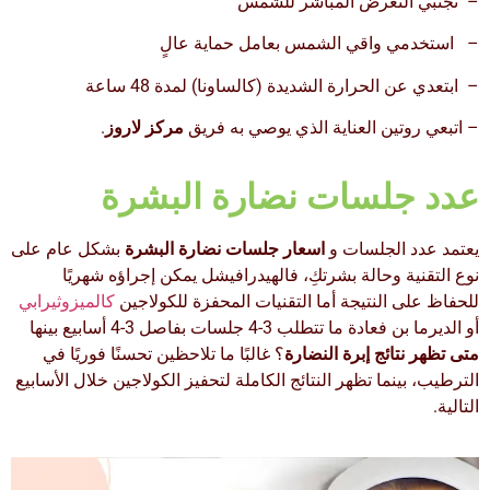
–
تجنبي التعرض المباشر للشمس
–
استخدمي واقي الشمس بعامل حماية عالٍ
–
ابتعدي عن الحرارة الشديدة (كالساونا) لمدة 48 ساعة
–
اتبعي روتين العناية الذي يوصي به فريق
مركز لاروز
.
عدد جلسات نضارة البشرة
يعتمد عدد الجلسات و
اسعار جلسات نضارة البشرة
بشكل عام على
نوع التقنية وحالة بشرتكِ، فالهيدرافيشل يمكن إجراؤه شهريًا
للحفاظ على النتيجة أما التقنيات المحفزة للكولاجين
كالميزوثيرابي
أو الديرما بن فعادة ما تتطلب 3-4 جلسات بفاصل 3-4 أسابيع بينها
متى تظهر نتائج إبرة النضارة
؟ غالبًا ما تلاحظين تحسنًا فوريًا في
الترطيب، بينما تظهر النتائج الكاملة لتحفيز الكولاجين خلال الأسابيع
التالية.