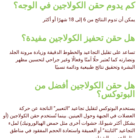
كم يدوم حقن الكولاجين في الوجه؟
يمكن أن تدوم النتائج من 6 إلى 18 شهرًا أو أكثر
هل حقن تحفيز الكولاجين مفيدة؟
تساعد على تقليل التجاعيد والخطوط الدقيقة وزيادة مرونة الجلد
ونضارته كما تُعتبر حلًا آمنًا وفعالًا وغير جراحي لتحسين مظهر
البشرة وتحقيق نتائج طبيعية ودائمة نسبيًا
هل حقن الكولاجين أفضل من
البوتوكس؟
يستخدم البوتوكس لتقليل تجاعيد “التعبير” الناتجة عن حركة
العضلات في الجبهة وحول العينين. بينما تُستخدم حقن الكولاجين (أو
بشكل أكثر شيوعًا، حشوات أخرى مثل حمض الهيالورونيك) لملء
التجاعيد “الثابتة” أو العميقة واستعادة الحجم المفقود في مناطق
مثل الخدين والشفاه.