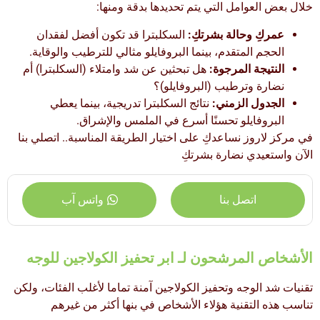
خلال بعض العوامل التي يتم تحديدها بدقة ومنها:
عمركِ وحالة بشرتكِ:
السكلبترا قد تكون أفضل لفقدان
الحجم المتقدم، بينما البروفايلو مثالي للترطيب والوقاية.
النتيجة المرجوة:
هل تبحثين عن شد وامتلاء (السكلبترا) أم
نضارة وترطيب (البروفايلو)؟
الجدول الزمني:
نتائج السكلبترا تدريجية، بينما يعطي
البروفايلو تحسنًا أسرع في الملمس والإشراق.
في مركز لاروز نساعدكِ على اختيار الطريقة المناسبة.. اتصلي بنا
الآن
واستعيدي نضارة بشرتكِ
اتصل بنا
واتس آب
الأشخاص المرشحون لـ ابر تحفيز الكولاجين للوجه
تقنيات شد الوجه وتحفيز الكولاجين آمنة تماما لأغلب الفئات، ولكن
تناسب هذه التقنية هؤلاء الأشخاص في بنها أكثر من غيرهم