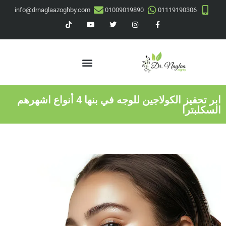
info@drnaglaazoghby.com
01009019890
01119190306
ابر تحفيز الكولاجين للوجه في بنها 4 أنواع اشهرهم
السكلبترا