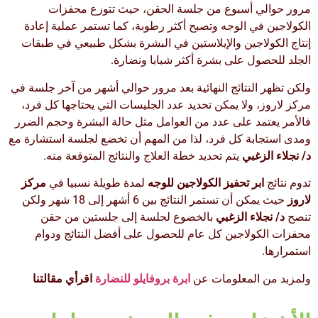
مرور حوالي أسبوع من جلسة الحقن، حيث تتوزع محفزات
الكولاجين في الوجه وتصبح أكثر رطوبة، كما تستمر عملية إعادة
إنتاج الكولاجين والإيلاستين في البشرة بشكل طبيعي في طبقات
الجلد للحصول على بشرة أكثر شبابا ونضارة.
ولكن تظهر النتائج النهائية بعد مرور حوالي أشهر من آخر جلسة في
مركز لاروز، ولا يمكن تحديد عدد الجليسات التي يحتاجها كل فرد،
فالأمر يعتمد على عدد من العوامل مثل حالة البشرة وحجم الضرر
ومدى استجابة كل فرد، لذا من المهم أن تخضع لجلسة استشارة مع
د/ نجلاء الزغبي
يتم تحديد خطة العلاج والنتائج المتوقعة منه.
تدوم نتائج
ابر تحفيز الكولاجين للوجه
لمدة طويلة نسبيا في
مركز
لاروز
حيث يمكن أن تستمر النتائج بين 6 أشهر إلى 18 شهر ولكن
تنصح
د/ نجلاء الزغبي
بالخضوع لجلسة إلى جلستين من حقن
محفزات الكولاجين كل عام للحصول على أفضل النتائج ودوام
استمرارها.
ولمزبد من المعلومات عن
ابرة بروفايلو للنضارة
اقرأي مقالتنا