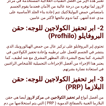
تعتبر هذه الإبر من أفضل التقنيات العلاجية المستخدمة في مركز
لاروز لما توفره من درجة عالية من الأمان فعندما يقوم الجسم
بامتصاص حمض البوليلاكتيك تتم إعادة بناء الجلد الأساسية على
مدى عدة أشهر، كما تدوم نتائجها لأكثر من عامين.
2- ابر تحفيز الكولاجين للوجه:
حقن
البروفايلو
(Profhilo)
تحتوي إبر البروفايلو على تركيز عال من حمض الهيالورونيك الذي
ينتشر في الجسم للعمل على ترطيبه وإعادة تحفيز الكولاجين في
البشرة، كما يمنح البشرة ذلك المظهر المشرق مع شد لطيف، كما
يعتبر هذا الإجراء من أفضل الإجراءات التجميلية للأشخاص الراغبين
في استعادة نضارة بشرتهم.
3- ابر تحفيز الكولاجين للوجه:
حقن
البلازما
(PRP)
من أفضل أنواع
ابر تحفيز الكولاجين
في
مركز لاروز
أيضا هي حقن
البلازما الغنية بالصفائح الدموية ( PRP ) التي يتم استخلاصها من دم