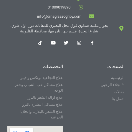
01009019890
info@drnaglaazoghby.com
بجوار مكتبه هنداوي فوق محل البحيري للدهانات دور، اول علوي،
شارع النجدة، قسم بنها، ثان بنها، محافظة القليوبية
الصفحات
التخصصات
الرئيسية
علاج التجاعيد بوتكس و فيلر
د/ نجلاء الزعبي
علاج مشاكل حب الشباب وحفر
الوجه
مقالات
علاج ازاله الشعر باليزر
اتصل بنا
علاج مشاكل البشرة باليزر
علاج الشعر بالبلازما والخلايا
الجزعيه