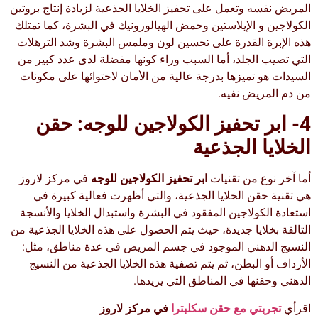
المريض نفسه وتعمل على تحفيز الخلايا الجذعية لزيادة إنتاج بروتين
الكولاجين و الإيلاستين وحمض الهيالورونيك في البشرة، كما تمتلك
هذه الإبرة القدرة على تحسين لون وملمس البشرة وشد الترهلات
التي تصيب الجلد، أما السبب وراء كونها مفضلة لدى عدد كبير من
السيدات هو تميزها بدرجة عالية من الأمان لاحتوائها على مكونات
من دم المريض نفيه.
4- ابر تحفيز الكولاجين للوجه:
حقن
الخلايا الجذعية
أما آخر نوع من تقنيات
ابر تحفيز الكولاجين للوجه
في مركز لاروز
هي تقنية حقن الخلايا الجذعية، والتي أظهرت فعالية كبيرة في
استعادة الكولاجين المفقود في البشرة واستبدال الخلايا والأنسجة
التالفة بخلايا جديدة، حيث يتم الحصول على هذه الخلايا الجذعية من
النسيج الدهني الموجود في جسم المريض في عدة مناطق، مثل:
الأرداف أو البطن، ثم يتم تصفية هذه الخلايا الجذعية من النسيج
الدهني وحقنها في المناطق التي يريدها.
اقرأي
تجربتي مع حقن سكلبترا
في مركز لاروز