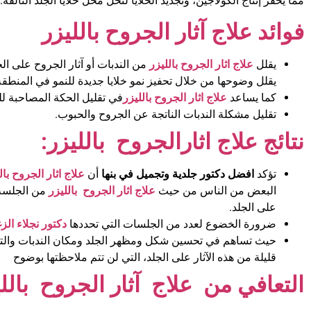
ممّا يُحفّز إنتاج الكولاجين، وتجديد الخلايا لتحل محل خلايا الجلد التالفة.
فوائد علاج آثار الجروح بالليزر
يقلل
علاج اثار الجروح بالليزر
من الندبات أو آثار الجروح على الج
يقلل وضوحها من خلال تحفيز نمو خلايا جديدة للنمو في المنطقة
كما يساعد
علاج اثار الجروح بالليزر
في تقليل الحكة المصاحبة لل
تقليل مشكلة الندبات الناتجة عن الجروح والحبوب.
نتائج علاج اثارالجروح بالليزر
:
تؤكد
افضل دكتور جلدية وتجميل في بنها
أن
علاج اثار الجروح بال
البعض من الناس من حيث
علاج اثار الجروح بالليزر
من الجلسة ال
على الجلد.
ضرورة الخضوع لعدد من الجلسات التي تحددها
دكتور نجلاء الز
حيث تساهم في تحسين شكل ومظهر الجلد ومكان الندبات والتقل
قليلة من هذه الآثار على الجلد، التي لن تتم ملاحظتها بوضوح
التعافي من علاج آثار الجروح بالل