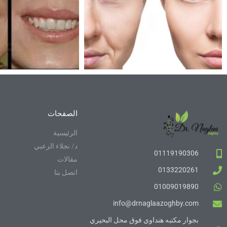
الصفحات
الرئيسية
د/ نجلاء الزعبي
01119190306
مقالات
0133220261
اتصل بنا
01009019890
info@drnaglaazoghby.com
بجوار مكتبه هنداوي فوق محل البحيري