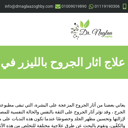
info@drnaglaazoghby.com
01009019890
01119190306
علاج اثار الجروح بالليزر في 
يعاني بعضنا من آثار الجروح المزعجة على البشرة، التي تبقى مطبو
الجرح ، وقد تؤثر آثار الجروح على الثقة بالنفس والحالة النفسية لل
لإزالتها وتحسين مظهر الجلد وخصوصًا عندما تكون هذه الندبات على 
والكفّين، ونقوم بالبحث عن طرق علاجية مختلفة للتخلص من هذه الآثار،ف