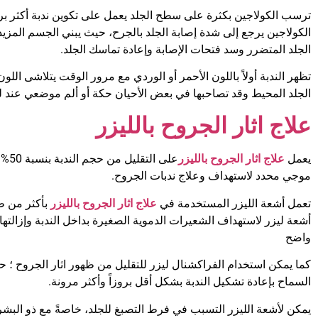
ترسب الكولاجين بكثرة على سطح الجلد يعمل على تكوين ندبة أكثر ب
الكولاجين يرجع إلى شدة إصابة الجلد بالجرح، حيث يبني الجسم المزي
الجلد المتضرر وسد فتحات الإصابة وإعادة تماسك الجلد.
تظهر الندبة أولاً باللون الأحمر أو الوردي مع مرور الوقت يتلاشى اللو
الجلد المحيط وقد تصاحبها في بعض الأحيان حكة أو ألم موضعي عند ل
علاج اثار الجروح بالليزر
يعمل
علاج اثار الجروح بالليزر
على التقليل من حجم الندبة بنسبة 50%، يتم استخدام
موجي محدد لاستهداف وعلاج ندبات الجروح.
تعمل أشعة الليزر المستخدمة في
علاج اثار الجروح بالليزر
بأكثر من ط
أشعة ليزر لاستهداف الشعيرات الدموية الصغيرة بداخل الندبة وإزالتها، 
واضح
كما يمكن استخدام الفراكشنال ليزر للتقليل من ظهور اثار الجروح ؛ 
السماح بإعادة تشكيل الندبة بشكل أقل بروزاً وأكثر مرونة.
يمكن لأشعة الليزر التسبب في فرط التصبغ للجلد، خاصةً مع ذو البشرة