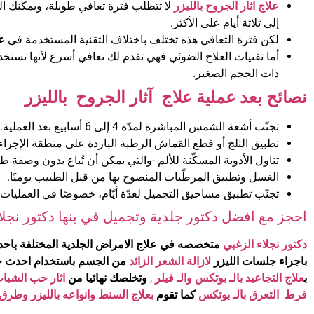
علاج اثار الجروح بالليزر
لا تتطلب فترة تعافي طويلة، ويمكنك ال
إلى ثلاثة أيام على الأكثر.
لكن فترة التعافي هذه تختلف باختلاف التقنية المستخدمة في
عل
أما تقنيات العلاج الضوئي فهي تقدم لك تعافي أسرع لأنها تست
ذات الحجم الصغير.
نصائح بعد عملية علاج آثار الجروح بالليزر
تجنّب أشعة الشمس المباشرة لمدّة 4 إلى 6 أسابيع بعد العملية.
تطبيق الثلج أو قطع القماش الرطبة الباردة على منطقة الإجراء 
تناول الأدوية المسكّنة للألم -والتي يمكن أن تُباع بدون وصفة طب
الغسل وتطبيق المرطّبات المنصوح بها من قبل الطبيب يوميًا.
تجنّب تطبيق مساحيق التجميل لعدّة أيّام، خصوصًا في العمليات
احجز مع افضل دكتور جلدية وتجميل في بنها دكتور نجلا
دكتور نجلاء الزغبي
متخصصه في علاج الامراض الجلدية المختلفة باحدث
باجراء جلسات الليزر
لازالة الشعر الزائد
من الجسم باستخدام احدث جها
ب
علاج التجاعيد بالـ بوتكس والـ فيلر
,
وتخلصك نهائيا من
اثار حب الشباب
فرط التعرق بالـ بوتكس
كما تقوم
بعلاج السنط وانواعه بالليزر وطرق