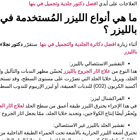
العلاجات على أيدي
افضل دكتور جلدية وتجميل في بنها
ما هي أنواع الليزر المُستخدمة في 
بالليزر ؟
أثناء زيارة
افضل دكاترة الجلدية والتجميل في بنها
ستقرّر
دكتور نجلاء
بالليزر
التقشير الاستئصالي بالليزر:
هذا النوع من
علاج اثار الجروح بالليزر
يُحسّن مظهر الندبات والثآليل وا
الجلد، ويزيل خلايا الجلد التي تضرّرت على مستوى السطح، وقد تستخ
أكسيد الكربون (CO2) للندبات العميقة، أو ليزر الإربيوم للندوب السطحية.
الفراكشنال ليزر:
في هذا الإجراء يخترق الليزر طبقة أعمق من سطح الجلد
لعلاج اثار ال
ويُحفّز أيضًا إنتاج الكولاجين، وتجديد خلايا الجلد، ممّا يجعل اثار الجروح 
تقشير الجلد بالليزر غير الاستئصالي:
تخترق أشعة الليزر الحرارية بالأشعة تحت الحمراء الطبقة الداخلية م